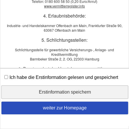
Telefon: 0180 600 58 50 (0,20 Euro/Anruf)
www.vermittlerregister.info
4. Erlaubnisbehörde:
Industrie- und Handelskammer Offenbach am Main, Frankfurter Straße 90,
63067 Offenbach am Main
5. Schlichtungsstellen:
Schlichtungsstelle für gewerbliche Versicherungs-, Anlage- und
Kreditvermittlung
Barmbeker Straße 2, 2. OG, 22303 Hamburg
6. Beratung bei der Versicherungsvermittlung:
Ich habe die Erstinformation gelesen und gespeichert
Im Zuge der Vermittlung bietet Christel Praschak eine Beratung gemäß den
gesetzlichen Vorgaben an.
7. Informationen über Art und Quelle der Vergütung als
Erstinformation speichern
Versicherungsmakler:
weiter zur Homepage
Die Vergütung der Tätigkeit erfolgt als:
- konkret vereinbarte Zahlung durch den Kunden oder als
- in der Versicherungsprämie enthaltene Provision, die vom jeweiligen
Versicherungsunternehmen ausgezahlt wird oder als
- Kombination aus beidem.