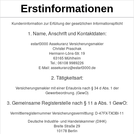
Bildnachweis
Erstinformationen
Kundeninformation zur Erfüllung der gesetzlichen Informationspflicht
Die Nutzung der Bilder ist ausschließlich im Rahmen der Swiss
Life-Kampagne erlaubt. Bild-Quelle: Getty-Images
1. Name, Anschrift und Kontaktdaten:
Nr.1058458098.
estart3000 Assekuranz Versicherungsmakler
Christel Praschak
Hermann-Löns-Str. 19
63165 Mühlheim
Tel.: 06108 9989226
E-Mail: assekuranz@estart3000.de
2. Tätigkeitsart:
Versicherungsmakler mit einer Erlaubnis nach § 34 d Abs. 1 der
Gewerbeordnung. (GewO)
3. Gemeinsame Registerstelle nach § 11 a Abs. 1 GewO:
Vermittlerregisternummer Versicherungsvermittlung: D-47FX-TXOBI-11
Deutsche Industrie- und Handelskammer (DIHK)
Breite Straße 29
10178 Berlin